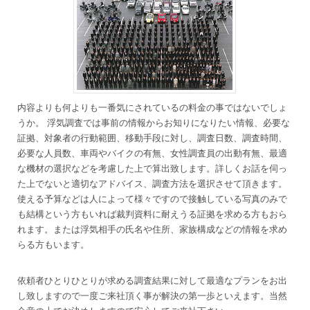
内容よりも何よりも一番気にされているの料金の事ではないでしょ
うか。 浮気調査では事前の情報からお知りになりたい情報、必要な
証拠、対象者の行動範囲、移動手段に対し、調査日数、調査時間、
必要な人員数、車両やバイクの有無、女性調査員の出動有無、最適
な機材の選択などを考慮した上で算出致します。詳しくお話を伺っ
た上でないと適切なアドバイス、調査方法を選択させて頂きます。
使える予算などは人によって様々ですので接触している写真のみで
も結構という方もいれば裁判資料に耐えうる証拠を求める方もおら
れます。または浮気相手の氏名や住所、家族構成などの情報を求め
らる方もいます。
依頼者ひとりひとりが求める調査結果に対して最適なプランをお出
し致しますので一度ご来社頂く事が解決の第一歩といえます。当然