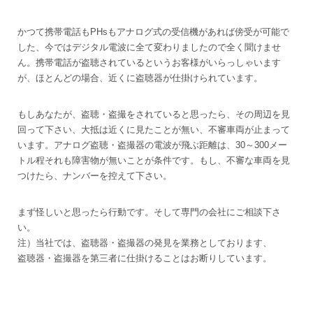
かつて携帯電話もPHsもアナログ式の受信機があれば傍受が可能で
した、今ではデジタル電波に全て変わりましたので全く聞けませ
ん。携帯電話が盗聴されているというお客様がいらっしゃいます
が、ほとんどの場合、近くに盗聴器が仕掛けられています。
もしあなたが、盗聴・盗撮をされていると思ったら、その周辺を見
回って下さい、大抵は近くに見たことが無い、不審車両が止まって
います。アナログ盗聴・盗撮器の電波が飛ぶ距離は、30～300メー
トル程それも障害物が無いことが条件です。もし、不審な車両を見
つけたら、ナンバーを控えて下さい。
まず怪しいと思ったら行動です。そして専門の会社にご相談下さ
い。
注）当社では、盗聴器・盗撮器の発見を業務としております、
盗聴器・盗撮器を第三者に仕掛けることはお断りしています。