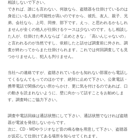
相談しないで下さい。
できれば、誰にも言わない。何故なら、盗聴器を仕掛けているのは
身近にいる人達の可能性が高いのですから、彼氏、友人、親子、兄
弟。会社なら、上司、同僚、部下です。えっ、と思われるかもしれ
ませんが全くの他人が仕掛けるケースは少ないのです。もし相談し
た人が、仕掛けた本人ならば「止めときな」「高いんじゃないの」
と言われるのが当然ですし、依頼したと話せば調査前に外され、調
査が終わってからまた仕掛けられます。これでは何回調査しても見
つかりませんし、犯人も判りません。
当社への連絡ですが、盗聴されているかも知れない部屋から電話し
てくるなんてもってのほかです、絶対に止めて下さい。公衆電話・
携帯電話で関係のない所からかけ、更に気を付けるのであれば、口
の動きを読まれないように、壁に向かって話すことをお勧めしま
す。調査時にご協力下さい。
調査中電話回線は通話状態にして下さい、通話状態でなければ盗聴
器が電波を発信しないからです。
次に、CD・MDやラジオなど音の鳴る物を用意して下さい、盗聴器
が反応して仕掛けてある場所を知らせてくれます。