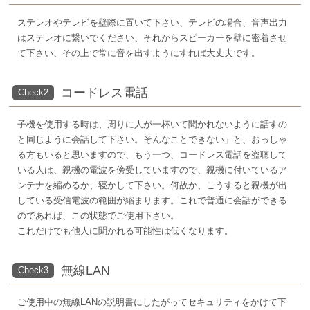
ステレオやテレビを壁際に置いて下さい、テレビの場合、音声出力
はステレオに繋いでください、それからスピーカーを壁に密着させ
て下さい、その上で常に音を出すようにすれば大丈夫です。
コードレス電話
Check2
子機を使用する時は、周りに人が一杯いて聞かれないように話すの
と同じように会話して下さい。そんなことできない」と、おっしゃ
る方もいると思いますので、もう一つ、コードレス電話を盗聴して
いる人は、親機の電波を傍受していますので、親機に付いているア
ンテナを縮めるか、寝かして下さい。何故か、こうすると親機が出
している受信電波の範囲が縮まります。これで普通に会話ができる
のであれば、この状態でご使用下さい。
これだけでも他人に聞かれる可能性は低くなります。
無線LAN
Check3
ご使用中の無線LANの説明書にしたがってセキュリティをかけて下