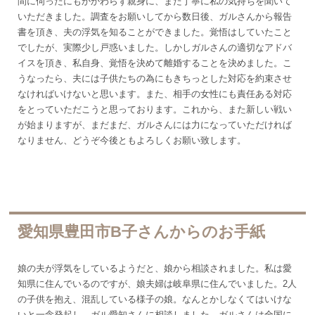
間に伺ったにもかかわらず親身に、また丁寧に私の気持ちを聞いて
いただきました。調査をお願いしてから数日後、ガルさんから報告
書を頂き、夫の浮気を知ることができました。覚悟はしていたこと
でしたが、実際少し戸惑いました。しかしガルさんの適切なアドバ
イスを頂き、私自身、覚悟を決めて離婚することを決めました。こ
うなったら、夫には子供たちの為にもきちっとした対応を約束させ
なければいけないと思います。また、相手の女性にも責任ある対応
をとっていただこうと思っております。これから、また新しい戦い
が始まりますが、まだまだ、ガルさんには力になっていただければ
なりません、どうぞ今後ともよろしくお願い致します。
愛知県豊田市B子さんからのお手紙
娘の夫が浮気をしているようだと、娘から相談されました。私は愛
知県に住んでいるのですが、娘夫婦は岐阜県に住んでいました。2人
の子供を抱え、混乱している様子の娘。なんとかしなくてはいけな
いと一念発起し、ガル愛知さんに相談しました。ガルさんは全国に